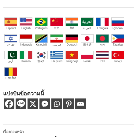
Español
English
Português
中文
हिंदी
العربية
Français
Русский
עברית
Indonesia
Kiswahili
فارسی
Deutsch
日本語
বাংলা
Tagalog
اُردو
Italiano
한국어
Ελληνικά
Tiếng Việt
Polski
ไทย
Türkçe
Română
แบ่งปันข้อความนี้
เมนู
เรื่องก่อนหน้า