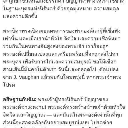
จะถูกยกขึ้นเหนือสิ่งธรรมดา ปัญญานำทางให้เราใช้ชีวิต
ในฐานะบุตรแห่งนิรันดร์ ด้วยจุดมุ่งหมาย ความสมดุล
และความลึกซึ้ง
พระบิดาทรงเปิดเผยแผนการของพระองค์แก่ผู้ที่เชื่อฟัง
เท่านั้น และเมื่อเรานำหัวใจ จิตใจ และความเชื่อฟังมา
รวมกันในหนทางอันสูงส่งของพระเจ้า เราก็จะถูก
พระองค์เปลี่ยนแปลงและเตรียมพร้อมที่จะถูกส่งไปหา
พระบุตร เพื่อรับการไถ่และความสมบูรณ์ ขอให้เชือก
สามเส้นนี้มั่นคงในตัวเรา วันนี้และตลอดไป -ดัดแปลง
จาก J. Vaughan แล้วพบกันใหม่พรุ่งนี้ หากพระเจ้าทรง
โปรด
อธิษฐานกับฉัน:
พระเจ้าผู้ทรงนิรันดร์ ปัญญาของ
พระองค์ช่างงดงาม! พระองค์ทรงสร้างข้าพเจ้าด้วยหัวใจ
จิตใจ และวิญญาณ — และมีแต่ในพระองค์เท่านั้นที่ทุก
ส่วนนี้จะสอดคล้องกันอย่างสมบูรณ์แบบ โปรดช่วย