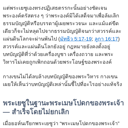
แต่พระเยซูเองทรงปฏิเสธตรรกะนั้นอย่างชัดเจน
พระองค์ตรัสตรง ๆ ว่าพระองค์มิได้เสด็จมาเพื่อล้มเลิก
ธรรมบัญญัติหรือบรรดาผู้เผยพระวจนะ และแม้แต่ขีด
เดียวก็จะไม่หลุดไปจากธรรมบัญญัติจนกว่าสวรรค์และ
แผ่นดินโลกจะผ่านพ้นไป (
มัทธิว 5:17-19
;
ลูกา 16:17
)
สวรรค์และแผ่นดินโลกยังอยู่ กฎหมายยังคงตั้งอยู่
บทบัญญัติที่ว่าด้วยเครื่องบูชา เครื่องถวาย และพระ
วิหารไม่เคยถูกเพิกถอนด้วยพระโอษฐ์ของพระองค์
กางเขนไม่ได้ลบล้างบทบัญญัติของพระวิหาร กางเขน
เผยให้เห็นว่าบทบัญญัติเหล่านั้นชี้ไปที่อะไรอย่างแท้จริง
พระเยซูในฐานะพระเมษโปดกของพระเจ้า
— สำเร็จโดยไม่ยกเลิก
เมื่อยอห์นเรียกพระเยซูว่า “พระเมษโปดกของพระเจ้า”