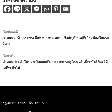
แบ่งปันข้อความนี้
เมนู
เรื่องก่อนหน้า
นำทาง
ภาคผนวกที่ 8h: การเชื่อฟังบางส่วนและเชิงสัญลักษณ์ที่เกี่ยวข้องกับพระ
วิหาร
เรื่อง
เรื่องต่อไป
คำสอนประจำวัน: จงเปิดออกเถิด บรรดาประตูนิรันดร์ เพื่อกษัตริย์จะได้
เสด็จเข้าไป…
กฎหมายของพระเจ้า: บทนำ