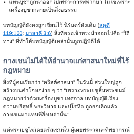
แท่นบูชาถูกนำออกไปเพราะการพิพากษา ไม่ใช่เพราะ
เครื่องบูชากลายเป็นสิ่งอธรรม
บทบัญญัติยังคงถูกเขียนไว้ นิรันดร์ดังเดิม (
สดุดี
119:160
;
มาลาคี 3:6
) สิ่งที่พระเจ้าทรงนำออกไปคือ “วิถี
ทาง” ที่ทำให้บทบัญญัติเหล่านั้นถูกปฏิบัติได้
กางเขนไม่ได้ให้อำนาจแก่ศาสนาใหม่ที่ไร้
กฎหมาย
สิ่งที่ผู้คนเรียกว่า “คริสต์ศาสนา” ในวันนี้ ส่วนใหญ่ถูก
สร้างบนคำโกหกง่าย ๆ ว่า “เพราะพระเยซูสิ้นพระชนม์
กฎหมายว่าด้วยเครื่องบูชา เทศกาล บทบัญญัติเรื่อง
ความบริสุทธิ์ พระวิหาร และปุโรหิต ถูกยกเลิกแล้ว
กางเขนมาแทนที่สิ่งเหล่านั้น”
แต่พระเยซูไม่เคยตรัสเช่นนั้น ผู้เผยพระวจนะที่พยากรณ์