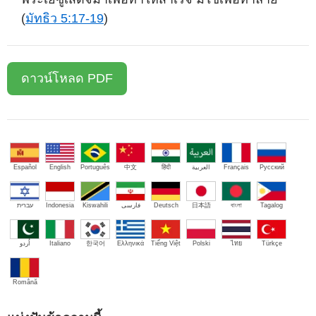
(
มัทธิว 5:17-19
)
ดาวน์โหลด PDF
Español
English
Português
中文
हिंदी
العربية
Français
Русский
עברית
Indonesia
Kiswahili
فارسی
Deutsch
日本語
বাংলা
Tagalog
اُردو
Italiano
한국어
Ελληνικά
Tiếng Việt
Polski
ไทย
Türkçe
Română