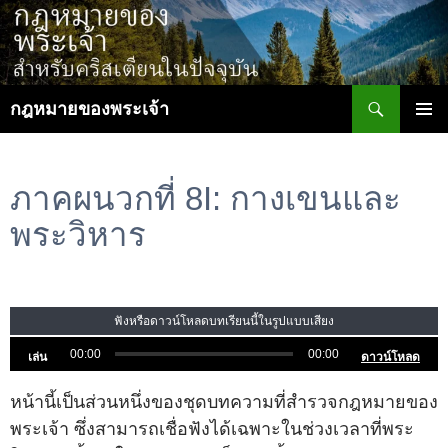
ข้าม
ไป
ยัง
เนื้อหา
ค้นหา
กฎหมายของพระเจ้า
เมนูหลัก
ภาคผนวกที่ 8I: กางเขนและ
พระวิหาร
ฟังหรือดาวน์โหลดบทเรียนนี้ในรูปแบบเสียง
00:00
00:00
เล่น
ดาวน์โหลด
หน้านี้เป็นส่วนหนึ่งของชุดบทความที่สำรวจกฎหมายของ
พระเจ้า ซึ่งสามารถเชื่อฟังได้เฉพาะในช่วงเวลาที่พระ