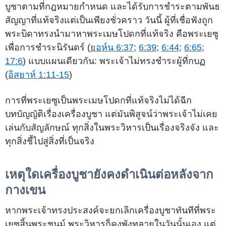
บูชาตามที่กฎหมายกำหนด และได้รับการชำระตามพันธ
สัญญาที่แท้จริงแต่เป็นเพียงชั่วคราว วันนี้ ผู้ที่เชื่อฟังถูก
พระบิดาทรงนำมาหาพระเมษโปดกที่แท้จริง คือพระเยซู
เพื่อการชำระนิรันดร์ (
ยอห์น 6:37
;
6:39
;
6:44
;
6:65
;
17:6
) แบบแผนเดียวกัน: พระเจ้าไม่ทรงชำระผู้ที่กบฏ
(
อิสยาห์ 1:11-15
)
การที่พระเยซูเป็นพระเมษโปดกที่แท้จริงไม่ได้ฉีก
บทบัญญัติเรื่องเครื่องบูชา แต่มันพิสูจน์ว่าพระเจ้าไม่เคย
เล่นกับสัญลักษณ์ ทุกสิ่งในพระวิหารเป็นเรื่องจริงจัง และ
ทุกสิ่งชี้ไปสู่สิ่งที่เป็นจริง
เหตุใดเครื่องบูชายังคงดำเนินต่อหลังจาก
กางเขน
หากพระเจ้าทรงประสงค์จะยกเลิกเครื่องบูชาทันทีที่พระ
เยซูสิ้นพระชนม์ พระวิหารก็คงพังทลายในวันนั้นเอง แต่