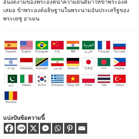
อันงดงามของพระองค์นำความยินดีมาให้ข้าพระองค์
เสมอ ข้าพระองค์อธิษฐานในพระนามอันประเสริฐของ
พระเยซู อาเมน
Español
English
Português
中文
हिंदी
العربية
Français
Русский
עברית
Indonesia
Kiswahili
فارسی
Deutsch
日本語
বাংলা
Tagalog
اُردو
Italiano
한국어
Ελληνικά
Tiếng Việt
Polski
ไทย
Türkçe
Română
แบ่งปันข้อความนี้