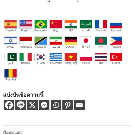
Español
English
Português
中文
हिंदी
العربية
Français
Русский
עברית
Indonesia
Kiswahili
فارسی
Deutsch
日本語
বাংলা
Tagalog
اُردو
Italiano
한국어
Ελληνικά
Tiếng Việt
Polski
ไทย
Türkçe
Română
แบ่งปันข้อความนี้
เมนู
เรื่องก่อนหน้า