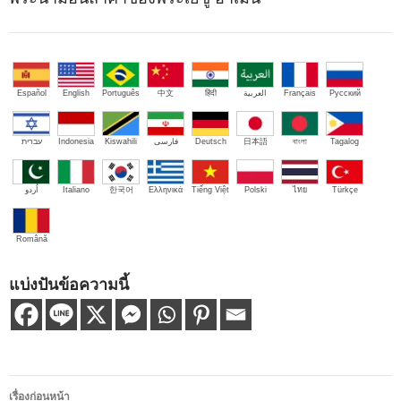
Español
English
Português
中文
हिंदी
العربية
Français
Русский
עברית
Indonesia
Kiswahili
فارسی
Deutsch
日本語
বাংলা
Tagalog
اُردو
Italiano
한국어
Ελληνικά
Tiếng Việt
Polski
ไทย
Türkçe
Română
แบ่งปันข้อความนี้
เมนู
เรื่องก่อนหน้า