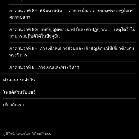
ภาคผนวกที่ 8F: พิธีมหาสนิท — อาหารมื้อสุดท้ายของพระเยซูคือเท
ศกาลปัสกา
ภาคผนวกที่ 8G: บทบัญญัติของนาซีร์และคำปฏิญาณ — เหตุใดจึงไม่
สามารถปฏิบัติได้ในปัจจุบัน
ภาคผนวกที่ 8H: การเชื่อฟังบางส่วนและเชิงสัญลักษณ์ที่เกี่ยวข้องกับ
พระวิหาร
ภาคผนวกที่ 8I: กางเขนและพระวิหาร
คำสอนประจำวัน
โพสต์สำหรับแชร์
เกี่ยวกับเรา
ภูมิใจนำเสนอโดย WordPress