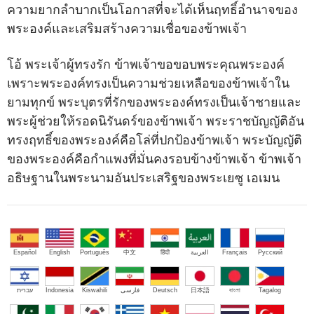
ความยากลำบากเป็นโอกาสที่จะได้เห็นฤทธิ์อำนาจของ
พระองค์และเสริมสร้างความเชื่อของข้าพเจ้า
โอ้ พระเจ้าผู้ทรงรัก ข้าพเจ้าขอขอบพระคุณพระองค์
เพราะพระองค์ทรงเป็นความช่วยเหลือของข้าพเจ้าใน
ยามทุกข์ พระบุตรที่รักของพระองค์ทรงเป็นเจ้าชายและ
พระผู้ช่วยให้รอดนิรันดร์ของข้าพเจ้า พระราชบัญญัติอัน
ทรงฤทธิ์ของพระองค์คือโล่ที่ปกป้องข้าพเจ้า พระบัญญัติ
ของพระองค์คือกำแพงที่มั่นคงรอบข้างข้าพเจ้า ข้าพเจ้า
อธิษฐานในพระนามอันประเสริฐของพระเยซู เอเมน
Español
English
Português
中文
हिंदी
العربية
Français
Русский
עברית
Indonesia
Kiswahili
فارسی
Deutsch
日本語
বাংলা
Tagalog