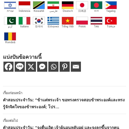
עברית
Indonesia
Kiswahili
فارسی
Deutsch
日本語
বাংলা
Tagalog
اُردو
Italiano
한국어
Ελληνικά
Tiếng Việt
Polski
ไทย
Türkçe
Română
แบ่งปันข้อความนี้
เมนู
เรื่องก่อนหน้า
นำทาง
คำสอนประจำวัน: “ข้าแต่พระเจ้า ขอทรงตรวจสอบข้าพระองค์และทรง
รู้จักจิตใจของข้าพระองค์; โปร…
เรื่อง
เรื่องต่อไป
คำสอนประจำวัน: “จงตื่นเถิด เจ้าผู้นอนหลับอยู่ และจงลุกขึ้นจากคน