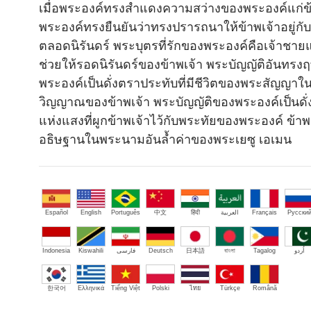
เมื่อพระองค์ทรงสำแดงความสว่างของพระองค์แก่ข้
พระองค์ทรงยืนยันว่าทรงปรารถนาให้ข้าพเจ้าอยู่กั
ตลอดนิรันดร์ พระบุตรที่รักของพระองค์คือเจ้าชาย
ช่วยให้รอดนิรันดร์ของข้าพเจ้า พระบัญญัติอันทรงฤ
พระองค์เป็นดั่งตราประทับที่มีชีวิตของพระสัญญาใน
วิญญาณของข้าพเจ้า พระบัญญัติของพระองค์เป็นดั่
แห่งแสงที่ผูกข้าพเจ้าไว้กับพระทัยของพระองค์ ข้าพ
อธิษฐานในพระนามอันล้ำค่าของพระเยซู เอเมน
Español
English
Português
中文
हिंदी
العربية
Français
Русски
Indonesia
Kiswahili
فارسی
Deutsch
日本語
বাংলা
Tagalog
اُردو
한국어
Ελληνικά
Tiếng Việt
Polski
ไทย
Türkçe
Română