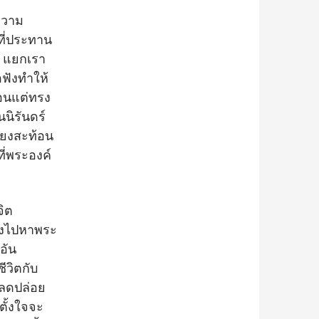
ความ
่ที่ประทาน
ู แยกเรา
ฟังทำให้
อ่อนแต่ทรง
นิรันดร์
สียงสะท้อน
ี่พระองค์
จิต
ังไปหาพระ
อัน
ีวิตกับ
ปลดปล่อย
ั้งใจจะ