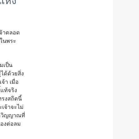
แห่ง
จ้าตลอด
ู่ในพระ
มเป็น
้ด้วยสิ่ง
จ้า เมื่อ
แท้จริง
รงสถิตนี้
ะเจ้าจะไม่
ตวิญญาณที่
นองต่อลม