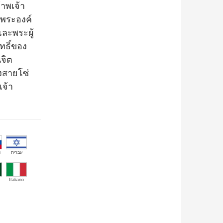
าพเจ้า
บพระองค์
และพระผู้
ทธิ์ของ
จิต
งสายโซ่
เจ้า
й
עברית
Italiano