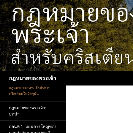
ข้าม
ไป
ยัง
เนื้อหา
ค้นหา
กฎหมายของพระเจ้า
กฎหมายของพระเจ้าสำหรับ
คริสเตียนในปัจจุบัน
กฎหมายของพระเจ้า:
บทนำ
ตอนที่ 1: แผนการใหญ่ของ
มารต่อต้านคนต่างชาติ