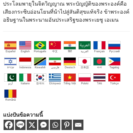
ประโลมพายุในจิตวิญญาณ พระบัญญัติของพระองค์คือ
เสียงกระซิบอ่อนโยนที่นำไปสู่สันติสุขแท้จริง ข้าพระองค์
อธิษฐานในพระนามอันประเสริฐของพระเยซู เอเมน
Español
English
Português
中文
हिंदी
العربية
Français
Русский
עברית
Indonesia
Kiswahili
فارسی
Deutsch
日本語
বাংলা
Tagalog
اُردو
Italiano
한국어
Ελληνικά
Tiếng Việt
Polski
ไทย
Türkçe
Română
แบ่งปันข้อความนี้