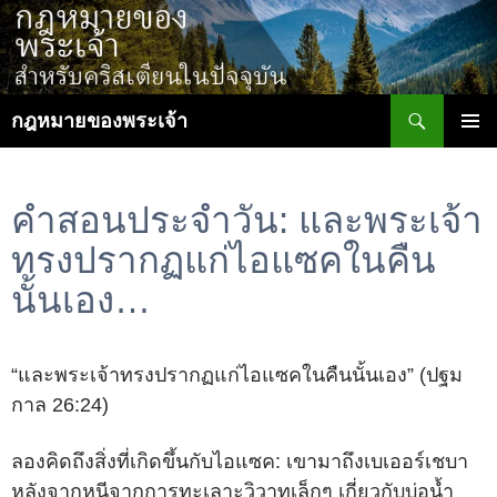
ข้าม
ไป
ยัง
เนื้อหา
ค้นหา
กฎหมายของพระเจ้า
เมนูหลัก
คำสอนประจำวัน: และพระเจ้า
ทรงปรากฏแก่ไอแซคในคืน
นั้นเอง…
“และพระเจ้าทรงปรากฏแก่ไอแซคในคืนนั้นเอง” (ปฐม
กาล 26:24)
ลองคิดถึงสิ่งที่เกิดขึ้นกับไอแซค: เขามาถึงเบเออร์เชบา
หลังจากหนีจากการทะเลาะวิวาทเล็กๆ เกี่ยวกับบ่อน้ำ