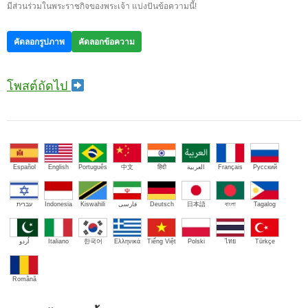
มีส่วนร่วมในพระราชกิจของพระเจ้า แบ่งปันข้อความนี้!
คัดลอกรูปภาพ
คัดลอกข้อความ
โพสต์ถัดไป
Español
English
Português
中文
हिंदी
العربية
Français
Русский
עברית
Indonesia
Kiswahili
فارسی
Deutsch
日本語
বাংলা
Tagalog
اُردو
Italiano
한국어
Ελληνικά
Tiếng Việt
Polski
ไทย
Türkçe
Română