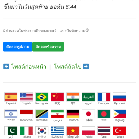
ขึ้นมาในวันสุดท้าย ยอห์น 6:44
มีส่วนร่วมในพระราชกิจของพระเจ้า แบ่งปันข้อความนี้!
คัดลอกรูปภาพ
คัดลอกข้อความ
โพสต์ก่อนหน้า
|
โพสต์ถัดไป
Español
English
Português
中文
हिंदी
العربية
Français
Русский
עברית
Indonesia
Kiswahili
فارسی
Deutsch
日本語
বাংলা
Tagalog
اُردو
Italiano
한국어
Ελληνικά
Tiếng Việt
Polski
ไทย
Türkçe