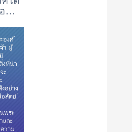
ค์ได้
งพอ…