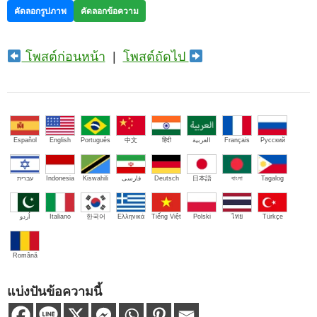
คัดลอกรูปภาพ
คัดลอกข้อความ
โพสต์ก่อนหน้า
|
โพสต์ถัดไป
Español
English
Português
中文
हिंदी
العربية
Français
Русский
עברית
Indonesia
Kiswahili
فارسی
Deutsch
日本語
বাংলা
Tagalog
اُردو
Italiano
한국어
Ελληνικά
Tiếng Việt
Polski
ไทย
Türkçe
Română
แบ่งปันข้อความนี้