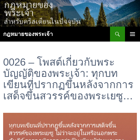
ข้าม
ไป
ยัง
เนื้อหา
ค้นหา
กฎหมายของพระเจ้า
เมนูหลัก
0026 – โพสต์เกี่ยวกับพระ
บัญญัติของพระเจ้า: ทุกบท
เขียนที่ปรากฏขึ้นหลังจากการ
เสด็จขึ้นสวรรค์ของพระเยซู…