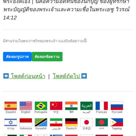
พระองค์เอง |
นี่คือความอดทนของนักบุญ ของผู้ที่รักษา
พระบัญญัติของพระเจ้าและความเชื่อในพระเยซู วิวรณ์
14:12
มีส่วนร่วมในพระราชกิจของพระเจ้า แบ่งปันข้อความนี้!
คัดลอกรูปภาพ
คัดลอกข้อความ
โพสต์ก่อนหน้า
|
โพสต์ถัดไป
Español
English
Português
中文
हिंदी
العربية
Français
Русский
עברית
Indonesia
Kiswahili
فارسی
Deutsch
日本語
বাংলা
Tagalog