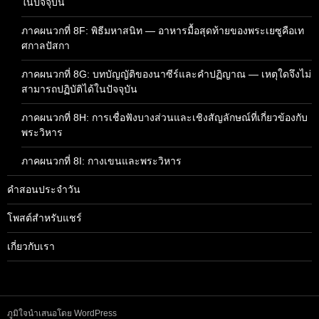
ในปัจจุบัน
ภาคผนวกที่ 8F: พิธีมหาสนิท — อาหารมื้อสุดท้ายของพระเยซูคือเท
ศกาลปัสกา
ภาคผนวกที่ 8G: บทบัญญัติของนาซีร์และคำปฏิญาณ — เหตุใดจึงไม่
สามารถปฏิบัติได้ในปัจจุบัน
ภาคผนวกที่ 8H: การเชื่อฟังบางส่วนและเชิงสัญลักษณ์ที่เกี่ยวข้องกับ
พระวิหาร
ภาคผนวกที่ 8I: กางเขนและพระวิหาร
คำสอนประจำวัน
โพสต์สำหรับแชร์
เกี่ยวกับเรา
ภูมิใจนำเสนอโดย WordPress