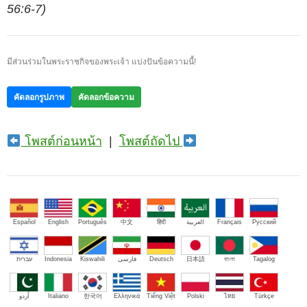
56:6-7)
มีส่วนร่วมในพระราชกิจของพระเจ้า แบ่งปันข้อความนี้!
คัดลอกรูปภาพ
คัดลอกข้อความ
โพสต์ก่อนหน้า
|
โพสต์ถัดไป
Español
English
Português
中文
हिंदी
العربية
Français
Русский
עברית
Indonesia
Kiswahili
فارسی
Deutsch
日本語
বাংলা
Tagalog
اُردو
Italiano
한국어
Ελληνικά
Tiếng Việt
Polski
ไทย
Türkçe