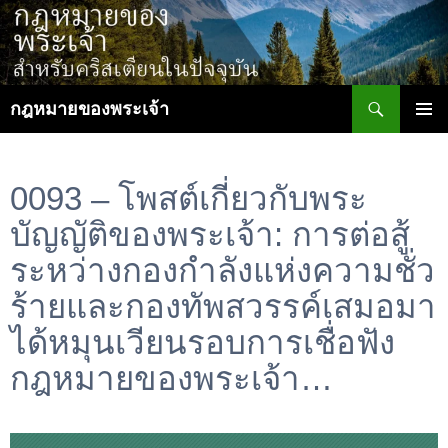
ข้าม
ไป
ยัง
เนื้อหา
ค้นหา
กฎหมายของพระเจ้า
เมนูหลัก
0093 – โพสต์เกี่ยวกับพระ
บัญญัติของพระเจ้า: การต่อสู้
ระหว่างกองกำลังแห่งความชั่ว
ร้ายและกองทัพสวรรค์เสมอมา
ได้หมุนเวียนรอบการเชื่อฟัง
กฎหมายของพระเจ้า…