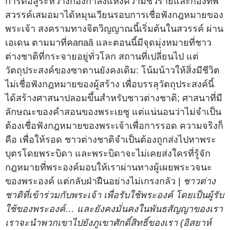
การต่อสู้ระหว่างกองกำลังแห่งความชั่วร้ายและกองทัพ
สวรรค์เสมอมาได้หมุนเวียนรอบการเชื่อฟังกฎหมายของ
พระเจ้า สงครามทางจิตวิญญาณนี้เริ่มต้นในสวรรค์ ผ่าน
เอเดน ตามมาที่คanaã และตอนนี้มีจุดมุ่งหมายที่ชาว
ต่างชาติที่กระจายอยู่ทั่วโลก สถานที่เปลี่ยนไป แต่
วัตถุประสงค์ของซาตานยังคงเดิม: โน้มน้าวให้สิ่งมีชีวิต
ไม่เชื่อฟังกฎหมายของผู้สร้าง เพื่อบรรลุวัตถุประสงค์นี้
ได้สร้างศาสนาปลอมขึ้นสำหรับชาวต่างชาติ; ศาสนาที่มี
ลักษณะของคำสอนของพระเยซู แต่แน่นอนว่าไม่จำเป็น
ต้องเชื่อฟังกฎหมายของพระเจ้าเพื่อการรอด ความจริงก็
คือ เพื่อให้รอด ชาวต่างชาติจำเป็นต้องถูกส่งไปหาพระ
บุตรโดยพระบิดา และพระบิดาจะไม่เคยส่งใครที่รู้จัก
กฎหมายที่พระองค์มอบให้เราผ่านทางผู้เผยพระวจนะ
ของพระองค์ แต่กลับฝ่าฝืนอย่างไม่เกรงกลัว |
ชาวต่าง
ชาติที่เข้าร่วมกับพระเจ้า เพื่อรับใช้พระองค์ โดยเป็นผู้รับ
ใช้ของพระองค์… และยังคงมั่นคงในพันธสัญญาของเรา
เราจะนำพวกเขาไปยังภูเขาศักดิ์สิทธิ์ของเรา (อิสยาห์