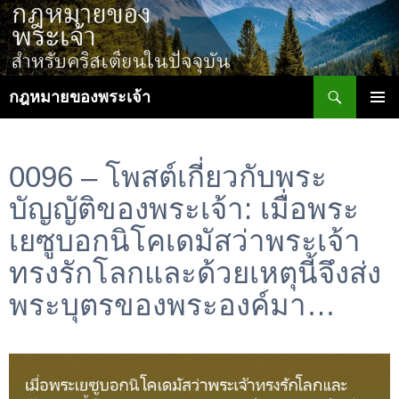
ข้าม
ไป
ยัง
เนื้อหา
ค้นหา
กฎหมายของพระเจ้า
เมนูหลัก
0096 – โพสต์เกี่ยวกับพระ
บัญญัติของพระเจ้า: เมื่อพระ
เยซูบอกนิโคเดมัสว่าพระเจ้า
ทรงรักโลกและด้วยเหตุนี้จึงส่ง
พระบุตรของพระองค์มา…