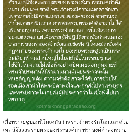
เมื่อพระเยซูบอกนิโคเดมัสว่าพระเจ้าทรงรักโลกและด้วย
เหตุนี้จึงส่งพระบุตรของพระองค์มา พระองค์กำลังหมาย