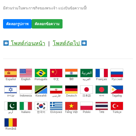
มีส่วนร่วมในพระราชกิจของพระเจ้า แบ่งปันข้อความนี้!
คัดลอกรูปภาพ
คัดลอกข้อความ
โพสต์ก่อนหน้า
|
โพสต์ถัดไป
Español
English
Português
中文
हिंदी
العربية
Français
Русский
עברית
Indonesia
Kiswahili
فارسی
Deutsch
日本語
বাংলা
Tagalog
اُردو
Italiano
한국어
Ελληνικά
Tiếng Việt
Polski
ไทย
Türkçe
Română