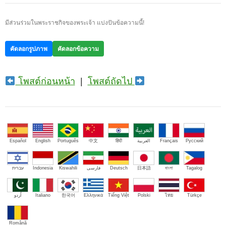
มีส่วนร่วมในพระราชกิจของพระเจ้า แบ่งปันข้อความนี้!
คัดลอกรูปภาพ
คัดลอกข้อความ
โพสต์ก่อนหน้า
|
โพสต์ถัดไป
Español
English
Português
中文
हिंदी
العربية
Français
Русский
עברית
Indonesia
Kiswahili
فارسی
Deutsch
日本語
বাংলা
Tagalog
اُردو
Italiano
한국어
Ελληνικά
Tiếng Việt
Polski
ไทย
Türkçe
Română