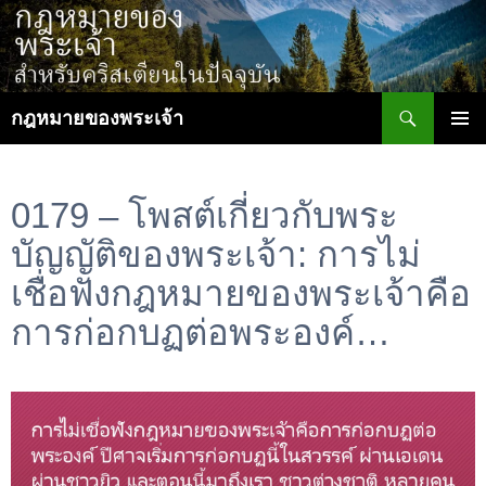
ข้าม
ไป
ยัง
เนื้อหา
ค้นหา
กฎหมายของพระเจ้า
เมนูหลัก
0179 – โพสต์เกี่ยวกับพระ
บัญญัติของพระเจ้า: การไม่
เชื่อฟังกฎหมายของพระเจ้าคือ
การก่อกบฏต่อพระองค์…