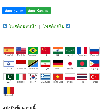
คัดลอกรูปภาพ
คัดลอกข้อความ
โพสต์ก่อนหน้า
|
โพสต์ถัดไป
Español
English
Português
中文
हिंदी
العربية
Français
Русский
עברית
Indonesia
Kiswahili
فارسی
Deutsch
日本語
বাংলা
Tagalog
اُردو
Italiano
한국어
Ελληνικά
Tiếng Việt
Polski
ไทย
Türkçe
Română
แบ่งปันข้อความนี้