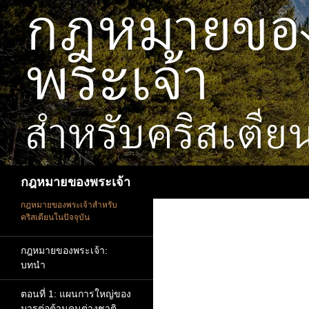
ข้าม
ไป
ยัง
เนื้อหา
ค้นหา
กฎหมายของพระเจ้า
กฎหมายของพระเจ้าสำหรับ
คริสเตียนในปัจจุบัน
กฎหมายของพระเจ้า:
บทนำ
ตอนที่ 1: แผนการใหญ่ของ
มารต่อต้านคนต่างชาติ