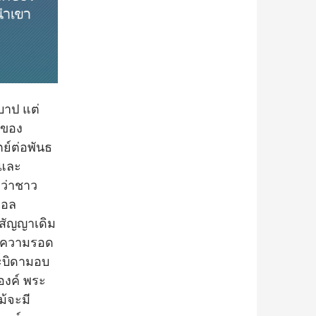
บาป แต่
ลของ
ย์ต่อพันธ
มและ
่ว่าชาว
เอล
ธสัญญาเดิม
ับความรอด
ระบิดามอบ
ะองค์ พระ
้จะมี