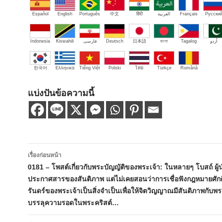
Español
English
Português
中文
हिंदी
العربية
Français
Русски
Indonesia
Kiswahili
فارسی
Deutsch
日本語
বাংলা
Tagalog
اُردو
한국어
Ελληνικά
Tiếng Việt
Polski
ไทย
Türkçe
Română
แบ่งปันข้อความนี้
เมนู
เรื่องก่อนหน้า
นำทาง
0181 – โพสต์เกี่ยวกับพระบัญญัติของพระเจ้า: ในหลายๆ โบสถ์ ผู้
ประกาศสารของสันติภาพ แต่ไม่เคยสอนว่าการเชื่อฟังกฎหมายศักดิ์
เรื่อง
รันดร์ของพระเจ้าเป็นสิ่งจำเป็นเพื่อให้จิตวิญญาณมีสันติภาพกับพ
บรรลุความรอดในพระคริสต์…