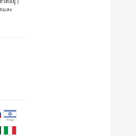
ิตอยู่ |
ิดและ
й
עברית