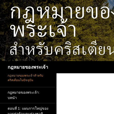
ข้าม
ไป
ยัง
เนื้อหา
ค้นหา
กฎหมายของพระเจ้า
กฎหมายของพระเจ้าสำหรับ
คริสเตียนในปัจจุบัน
กฎหมายของพระเจ้า:
บทนำ
ตอนที่ 1: แผนการใหญ่ของ
มารต่อต้านคนต่างชาติ