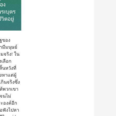
ิฐของ
ามีมนุษย์
ามจริง! ใน
งเลือก
้นหวังที่
หาแต่ผู้
กินจริงซึ่ง
ให้พวกเขา
ิจนไม่
ระองค์อีก
ชื่อฟังไปหา