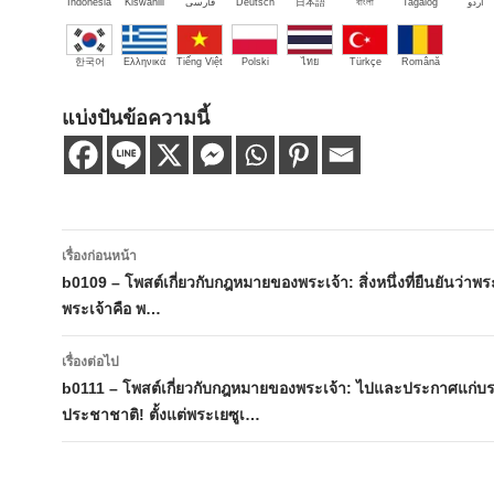
Indonesia
Kiswahili
فارسی
Deutsch
日本語
বাংলা
Tagalog
اُردو
한국어
Ελληνικά
Tiếng Việt
Polski
ไทย
Türkçe
Română
แบ่งปันข้อความนี้
เมนู
เรื่องก่อนหน้า
นำทาง
b0109 – โพสต์เกี่ยวกับกฎหมายของพระเจ้า: สิ่งหนึ่งที่ยืนยันว่าพ
พระเจ้าคือ พ…
เรื่อง
เรื่องต่อไป
b0111 – โพสต์เกี่ยวกับกฎหมายของพระเจ้า: ไปและประกาศแก่บ
ประชาชาติ! ตั้งแต่พระเยซูเ…