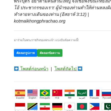
พระบุตร อย่าตามคนส่วนใหญ่ จงเชื่อฟังขณะที่ยังมีชีว
โอ้ ประชากรของเรา! ผู้นำของท่านทำให้ท่านหลงผ
ทำลายทางเดินของท่าน (อิสยาห์ 3:12) |
kotmaikhongphrachao.org
มาร่วมในพระราชกิจของพระเจ้า แบ่งปันข้อความนี้!
คัดลอกรูปภาพ
คัดลอกข้อความ
โพสต์ก่อนหน้า
|
โพสต์ถัดไป
Español
English
Português
中文
हिंदी
العربية
Français
Русски