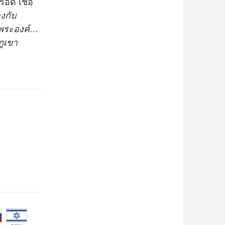
อด เชื่อ
งกับ
องพระองค์…
ูเขา