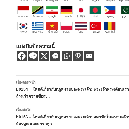
Español
English
Português
中文
हिंदी
العربية
Français
Русски
Indonesia
Kiswahili
فارسی
Deutsch
日本語
বাংলা
Tagalog
اُردو
한국어
Ελληνικά
Tiếng Việt
Polski
ไทย
Türkçe
Română
แบ่งปันข้อความนี้
เมนู
เรื่องก่อนหน้า
นำทาง
b0154 – โพสต์เกี่ยวกับกฎหมายของพระเจ้า: พระเจ้าทรงเตือนเราน
ถ้วนว่าความซื่อส…
เรื่อง
เรื่องต่อไป
b0156 – โพสต์เกี่ยวกับกฎหมายของพระเจ้า: สมาชิกในครอบครัว
อัครทูต และสาวกทุก…