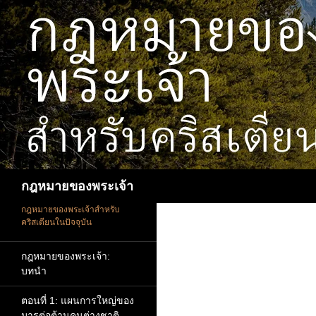
ข้าม
ไป
ยัง
เนื้อหา
ค้นหา
กฎหมายของพระเจ้า
กฎหมายของพระเจ้าสำหรับ
คริสเตียนในปัจจุบัน
กฎหมายของพระเจ้า:
บทนำ
ตอนที่ 1: แผนการใหญ่ของ
มารต่อต้านคนต่างชาติ