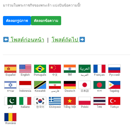
มาร่วมในพระราชกิจของพระเจ้า แบ่งปันข้อความนี้!
คัดลอกรูปภาพ
คัดลอกข้อความ
โพสต์ก่อนหน้า
|
โพสต์ถัดไป
Español
English
Português
中文
हिंदी
العربية
Français
Русский
עברית
Indonesia
Kiswahili
فارسی
Deutsch
日本語
বাংলা
Tagalog
اُردو
Italiano
한국어
Ελληνικά
Tiếng Việt
Polski
ไทย
Türkçe
Română