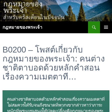
ข้าม
ไป
ยัง
เนื้อหา
ค้นหา
กฎหมายของพระเจ้า
เมนูหลัก
B0200 – โพสต์เกี่ยวกับ
กฎหมายของพระเจ้า: คนต่าง
ชาติตาบอดด้วยหลักคำสอน
เรื่องความเมตตาที…