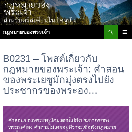
ข้าม
ไป
ยัง
เนื้อหา
ค้นหา
กฎหมายของพระเจ้า
เมนูหลัก
B0231 – โพสต์เกี่ยวกับ
กฎหมายของพระเจ้า: คำสอน
ของพระเยซูมักมุ่งตรงไปยัง
ประชากรของพระอง…