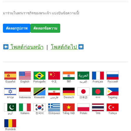
มาร่วมในพระราชกิจของพระเจ้า แบ่งปันข้อความนี้!
คัดลอกรูปภาพ
คัดลอกข้อความ
โพสต์ก่อนหน้า
|
โพสต์ถัดไป
Español
English
Português
中文
हिंदी
العربية
Français
Русский
עברית
Indonesia
Kiswahili
فارسی
Deutsch
日本語
বাংলা
Tagalog
اُردو
Italiano
한국어
Ελληνικά
Tiếng Việt
Polski
ไทย
Türkçe
Română