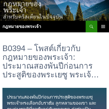
ข้าม
ไป
ยัง
เนื้อหา
ค้นหา
กฎหมายของพระเจ้า
เมนูหลัก
B0394 – โพสต์เกี่ยวกับ
กฎหมายของพระเจ้า:
ประมาณสองพันปีก่อนการ
ประสูติของพระเยซู พระเจ้…