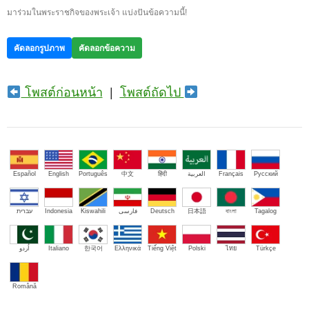
มาร่วมในพระราชกิจของพระเจ้า แบ่งปันข้อความนี้!
คัดลอกรูปภาพ
คัดลอกข้อความ
โพสต์ก่อนหน้า
|
โพสต์ถัดไป
Español
English
Português
中文
हिंदी
العربية
Français
Русский
עברית
Indonesia
Kiswahili
فارسی
Deutsch
日本語
বাংলা
Tagalog
اُردو
Italiano
한국어
Ελληνικά
Tiếng Việt
Polski
ไทย
Türkçe
Română