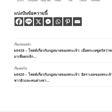
한국어
Ελληνικά
Tiếng Việt
Polski
ไทย
Türkçe
Română
แบ่งปันข้อความนี้
เมนู
เรื่องก่อนหน้า
นำทาง
b0418 – โพสต์เกี่ยวกับกฎหมายของพระเจ้า: เมื่อพระเยซูตรัสว่าพร
มาเพื่อยกเลิก…
เรื่อง
เรื่องต่อไป
b0420 – โพสต์เกี่ยวกับกฎหมายของพระเจ้า: อิสราเอลของพระเจ
ชาวยิวและคนต่างชา…