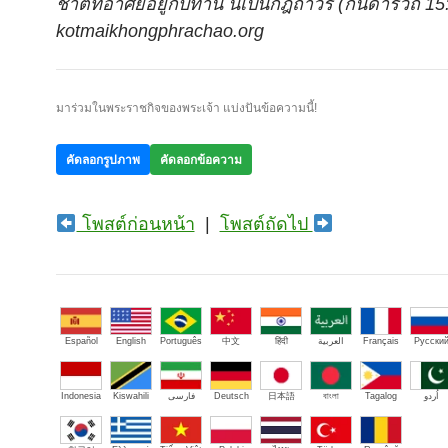
ชาติที่อาศัยอยู่กับท่าน นี่เป็นกฎถาวร (กันดารวิถี 15
kotmaikhongphrachao.org
มาร่วมในพระราชกิจของพระเจ้า แบ่งปันข้อความนี้!
คัดลอกรูปภาพ
คัดลอกข้อความ
โพสต์ก่อนหน้า
|
โพสต์ถัดไป
Español
English
Português
中文
हिंदी
العربية
Français
Русски
Indonesia
Kiswahili
فارسی
Deutsch
日本語
বাংলা
Tagalog
اُردو