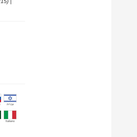
:15) |
й
עברית
Italiano