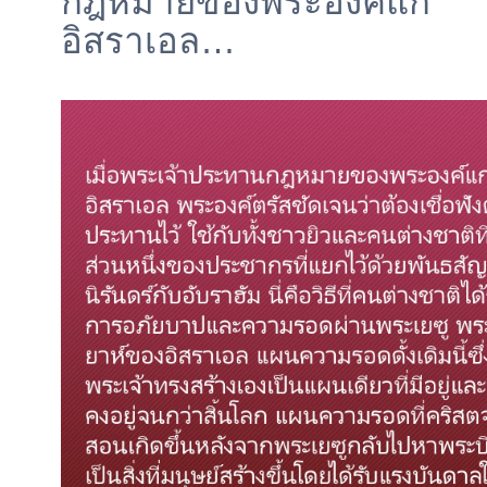
กฎหมายของพระองค์แก่
อิสราเอล…