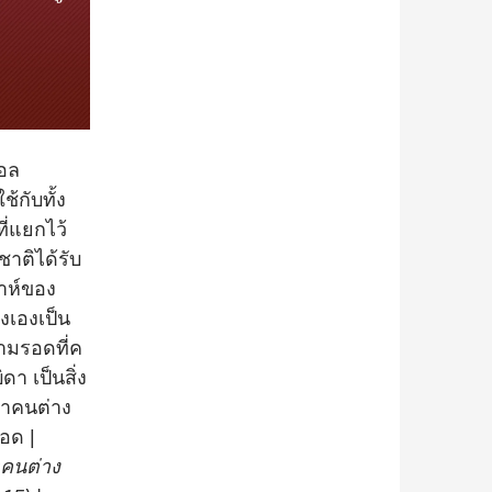
อล
้กับทั้ง
ี่แยกไว้
ชาติได้รับ
าห์ของ
งเองเป็น
ามรอดที่ค
า เป็นสิ่ง
อพาคนต่าง
อด |
ะคนต่าง