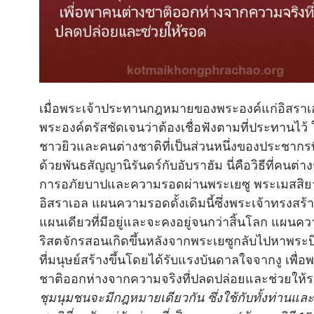
เมื่อพระเจ้าประทานกฎหมายของพระองค์แก่อิสราเ
พระองค์ตรัสชัดเจนว่าต้องเชื่อฟังตามที่ประทานไว้ ใช
ชาวยิวและคนต่างชาติที่เป็นส่วนหนึ่งของประชากรท
ด้วยพันธสัญญานิรันดร์กับอับราฮัม นี่คือวิธีที่คนต่าง
การอภัยบาปและความรอดผ่านพระเยซู พระเมสสิย
อิสราเอล แผนความรอดดั้งเดิมนี้ซึ่งพระเจ้าทรงสร้า
แผนเดียวที่มีอยู่และจะคงอยู่จนกว่าสิ้นโลก แผนคว
ริสตจักรสอนเกิดขึ้นหลังจากพระเยซูกลับไปหาพระบิด
ที่มนุษย์สร้างขึ้นโดยได้รับแรงบันดาลใจจากงู เพื่
ชาติออกห่างจากความจริงที่ปลดปล่อยและช่วยให้ร
ชุมนุมชนจะมีกฎหมายเดียวกัน ซึ่งใช้กับทั้งท่านแล