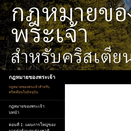
ข้าม
ไป
ยัง
เนื้อหา
ค้นหา
กฎหมายของพระเจ้า
กฎหมายของพระเจ้าสำหรับ
คริสเตียนในปัจจุบัน
กฎหมายของพระเจ้า:
บทนำ
ตอนที่ 1: แผนการใหญ่ของ
มารต่อต้านคนต่างชาติ