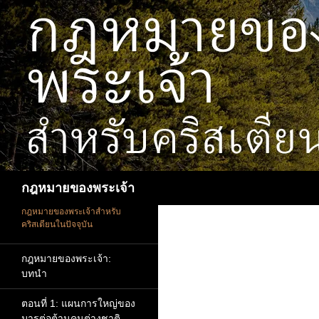
ข้าม
ไป
ยัง
เนื้อหา
ค้นหา
กฎหมายของพระเจ้า
กฎหมายของพระเจ้าสำหรับ
คริสเตียนในปัจจุบัน
กฎหมายของพระเจ้า:
บทนำ
ตอนที่ 1: แผนการใหญ่ของ
มารต่อต้านคนต่างชาติ