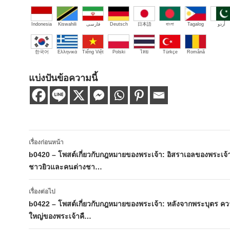
Indonesia
Kiswahili
فارسی
Deutsch
日本語
বাংলা
Tagalog
اُردو
한국어
Ελληνικά
Tiếng Việt
Polski
ไทย
Türkçe
Română
แบ่งปันข้อความนี้
เมนู
เรื่องก่อนหน้า
นำทาง
b0420 – โพสต์เกี่ยวกับกฎหมายของพระเจ้า: อิสราเอลของพระเจ
ชาวยิวและคนต่างชา…
เรื่อง
เรื่องต่อไป
b0422 – โพสต์เกี่ยวกับกฎหมายของพระเจ้า: หลังจากพระบุตร ความ
ใหญ่ของพระเจ้าคื…