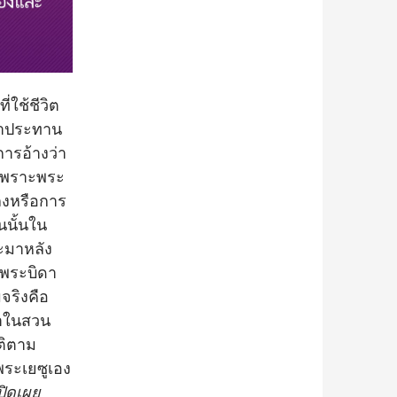
่ใช้ชีวิต
จ้าประทาน
ารอ้างว่า
 เพราะพระ
ปลงหรือการ
นนั้นใน
จะมาหลัง
พระบิดา
มจริงคือ
วาในสวน
ติตาม
พระเยซูเอง
ปิดเผย