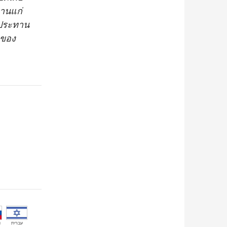
านแก่
์ประทาน
ะของ
й
עברית