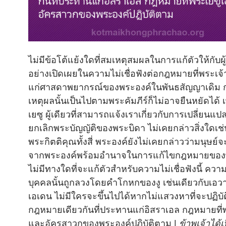
ไม่มีข้อโต้แย้งใดที่สมเหตุสมผลในการแก้ตัวให้กับผู้ที
อย่างเปิดเผยในความไม่เชื่อฟังต่อกฎหมายที่พระเ
แก่ศาสดาพยากรณ์ของพระองค์ในพันธสัญญาเดิม ก
เหตุผลนั้นเป็นไปตามพระคัมภีร์ก็ไม่อาจยืนหยัดได้
เยซู ผู้เดียวที่สามารถแจ้งเราเกี่ยวกับการเปลี่ยนแ
ยกเลิกพระบัญญัติของพระบิดา ไม่เคยกล่าวสิ่งใดเช่
พระกิตติคุณทั้งสี่ พระองค์ยังไม่เคยกล่าวว่ามนุษย์
จากพระองค์พร้อมอำนาจในการแก้ไขกฎหมายของ
ไม่มีทางใดที่จะแก้ตัวสำหรับความไม่เชื่อฟังนี้ ควา
บุคคลนั้นถูกลวงโดยคำโกหกของงู เช่นเดียวกับเอ
เอเดน ไม่มีใครจะขึ้นไปได้หากไม่แสวงหาที่จะปฏิบั
กฎหมายเดียวกันที่ประทานแก่อิสราเอล กฎหมายที่
และอัครสาวกของพระองค์ปฏิบัติตาม |
ข้าพเจ้าได้เ