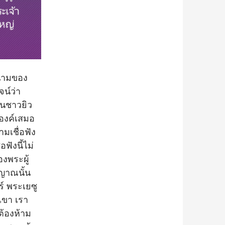
นามของ
จน์ว่า
็นชาวยิว
องค์เสมอ
มเชื่อฟัง
ฟังนี้ไม่
งพระผู้
ญญาณนั้น
์ พระเยซู
เขา เรา
ต้องห้าม