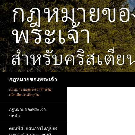
ข้าม
ไป
ยัง
เนื้อหา
ค้นหา
กฎหมายของพระเจ้า
กฎหมายของพระเจ้าสำหรับ
คริสเตียนในปัจจุบัน
กฎหมายของพระเจ้า:
บทนำ
ตอนที่ 1: แผนการใหญ่ของ
มารต่อต้านคนต่างชาติ