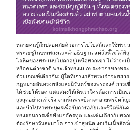
หลายคนรู้สึกปลอดภัยด้วยการไปโบสถ์และใช้พระ
พระเยซูในบทเพลงและคำอธิษฐาน แต่สิ่งนี้ไม่ได้พิสู
โลหิตของพระเมษโปดกอยู่เหนือพวกเขา ไม่ว่าจะเป
หรือคนต่างชาติ พระเจ้าทรงแยกประชากรของพระ
ด้วยเกณฑ์เดียวกัน: ผู้ใดที่เกรงกลัวพระเจ้าจะพยายา
กฎหมายอันทรงพลังและนิรันดร์ของพระองค์ การเชื่อ
ได้ช่วยให้รอด แต่แสดงให้เห็นว่าใครต้องการเป็นขอ
สูงสุดอย่างแท้จริง จากนั้นพระบิดาจะอวยพรจิตวิ
และนำไปหาพระบุตรเพื่อรับการอภัยและชีวิตนิรันดร
ทรงสอนการเชื่อฟังแก่อัครทูต และเช่นเดียวกับพวก
ต้องรักษาวันสะบาโต การเข้าสุหนัต งดเว้นเนื้อสัตว์