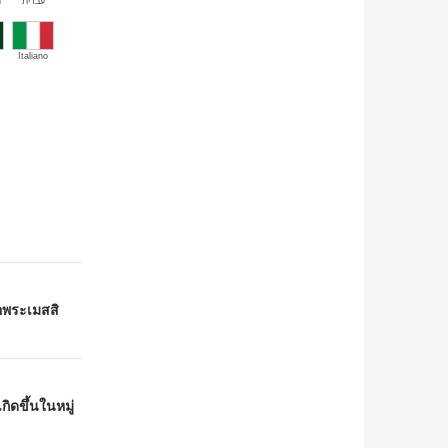
й
עברית
Italiano
ือพระเมสสิ
ิดขึ้นในหมู่