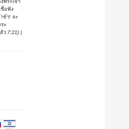
องพระเจ้า
ื่อฟัง
้าข้า! จะ
พระ
ิว 7:21) |