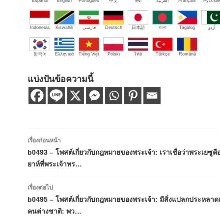
Español
English
Português
中文
हिंदी
العربية
Français
Русски
Indonesia
Kiswahili
فارسی
Deutsch
日本語
বাংলা
Tagalog
اُردو
한국어
Ελληνικά
Tiếng Việt
Polski
ไทย
Türkçe
Română
แบ่งปันข้อความนี้
เมนู
เรื่องก่อนหน้า
นำทาง
b0493 – โพสต์เกี่ยวกับกฎหมายของพระเจ้า: เราเชื่อว่าพระเยซูค
ยาห์ที่พระเจ้าทร…
เรื่อง
เรื่องต่อไป
b0495 – โพสต์เกี่ยวกับกฎหมายของพระเจ้า: มีสิ่งแปลกประหลาดเก
คนต่างชาติ: พว…