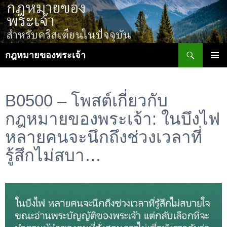
ข้าม
ไป
ยัง
เนื้อหา
ค้นหา
กฎหมายของพระเจ้า
เมนูหลัก
B0500 – โพสต์เกี่ยวกับ
กฎหมายของพระเจ้า: ในบึงไฟ
หลายคนจะนึกถึงช่วงเวลาที่
รู้สึกไม่สบา…