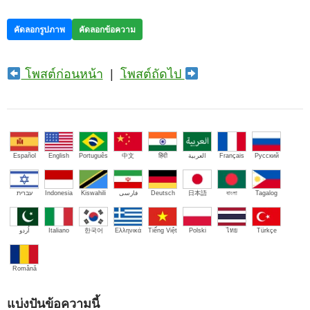
คัดลอกรูปภาพ
คัดลอกข้อความ
โพสต์ก่อนหน้า
|
โพสต์ถัดไป
Español
English
Português
中文
हिंदी
العربية
Français
Русский
עברית
Indonesia
Kiswahili
فارسی
Deutsch
日本語
বাংলা
Tagalog
اُردو
Italiano
한국어
Ελληνικά
Tiếng Việt
Polski
ไทย
Türkçe
Română
แบ่งปันข้อความนี้