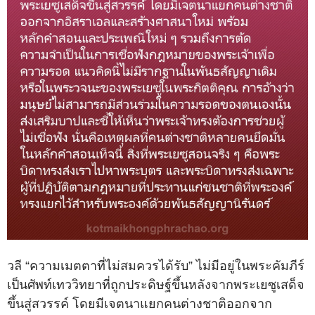
วลี “ความเมตตาที่ไม่สมควรได้รับ” ไม่มีอยู่ในพระคัมภีร์
เป็นศัพท์เทววิทยาที่ถูกประดิษฐ์ขึ้นหลังจากพระเยซูเสด็จ
ขึ้นสู่สวรรค์ โดยมีเจตนาแยกคนต่างชาติออกจาก