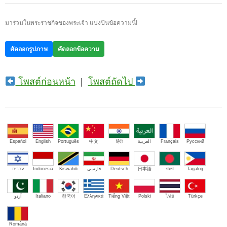
มาร่วมในพระราชกิจของพระเจ้า แบ่งปันข้อความนี้!
คัดลอกรูปภาพ
คัดลอกข้อความ
โพสต์ก่อนหน้า
|
โพสต์ถัดไป
Español
English
Português
中文
हिंदी
العربية
Français
Русский
עברית
Indonesia
Kiswahili
فارسی
Deutsch
日本語
বাংলা
Tagalog
اُردو
Italiano
한국어
Ελληνικά
Tiếng Việt
Polski
ไทย
Türkçe
Română