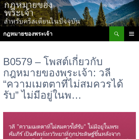
ข้าม
ไป
ยัง
เนื้อหา
ค้นหา
กฎหมายของพระเจ้า
เมนูหลัก
B0579 – โพสต์เกี่ยวกับ
กฎหมายของพระเจ้า: วลี
“ความเมตตาที่ไม่สมควรได้
รับ” ไม่มีอยู่ในพ…