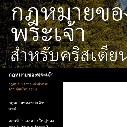
ข้าม
ไป
ยัง
เนื้อหา
ค้นหา
กฎหมายของพระเจ้า
กฎหมายของพระเจ้าสำหรับ
คริสเตียนในปัจจุบัน
กฎหมายของพระเจ้า:
บทนำ
ตอนที่ 1: แผนการใหญ่ของ
มารต่อต้านคนต่างชาติ