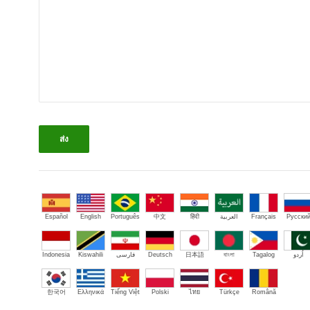
Español
English
Português
中文
हिंदी
العربية
Français
Русски
Indonesia
Kiswahili
فارسی
Deutsch
日本語
বাংলা
Tagalog
اُردو
한국어
Ελληνικά
Tiếng Việt
Polski
ไทย
Türkçe
Română